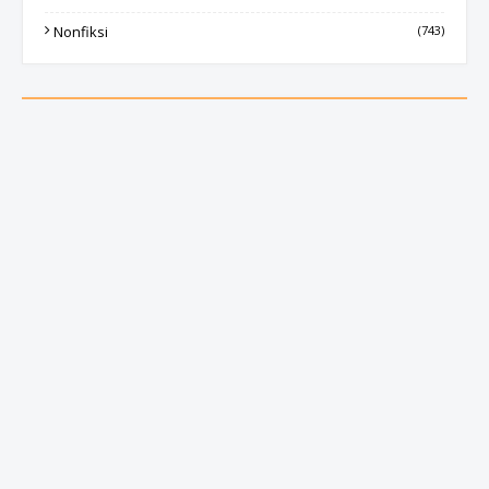
Nonfiksi
(743)
Produk
Ebook
(1261)
Facebook
Tags
ebook
fiksi
nonfiksi