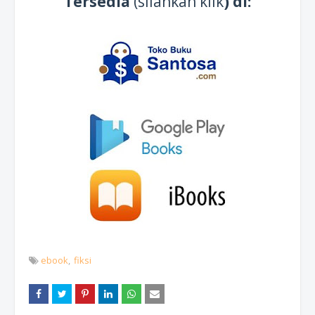
Tersedia
(silahkan klik
) di:
ebook
fiksi