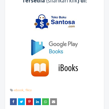
Tersedia
(silahkan klik
) di:
ebook
fiksi