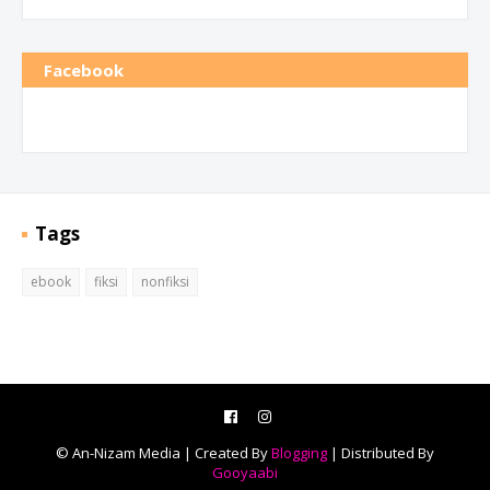
Facebook
Tags
ebook
fiksi
nonfiksi
© An-Nizam Media | Created By
Blogging
| Distributed By
Gooyaabi