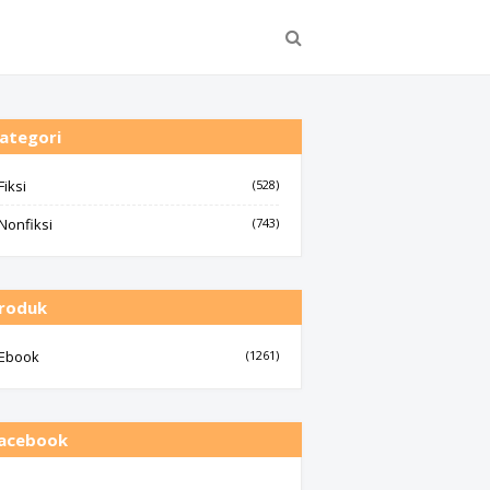
ategori
Fiksi
(528)
Nonfiksi
(743)
roduk
Ebook
(1261)
acebook