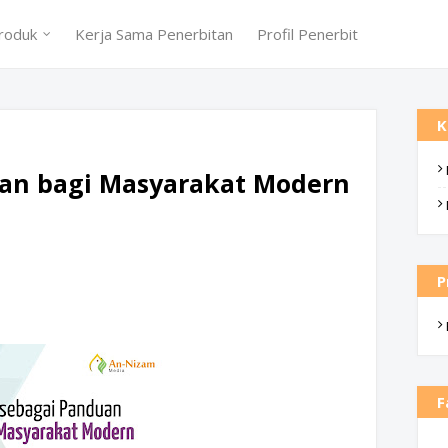
roduk
Kerja Sama Penerbitan
Profil Penerbit
K
uan bagi Masyarakat Modern
P
F