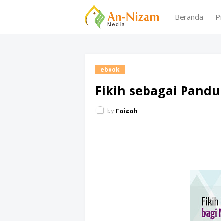
Beranda
P
ebook
Fikih sebagai Pand
by
Faizah