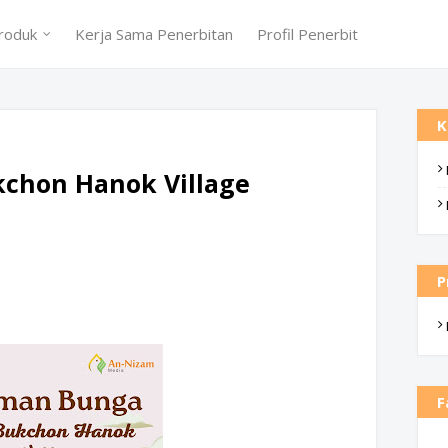
roduk
Kerja Sama Penerbitan
Profil Penerbit
K
chon Hanok Village
P
F