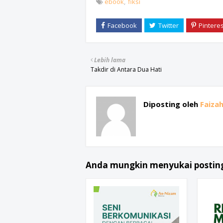
ebook
fiksi
Lebih lama
Takdir di Antara Dua Hati
Diposting oleh
Faiza
Anda mungkin menyukai posting