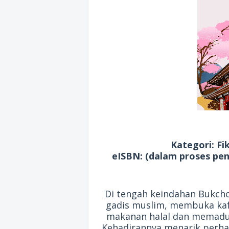
Kategori: Fi
eISBN: (dalam proses peng
Di tengah keindahan Bukcho
gadis muslim, membuka kafe
makanan halal dan memaduk
Kehadirannya menarik perha