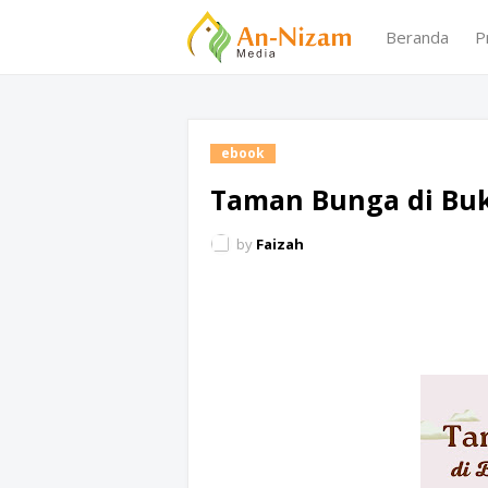
Beranda
P
ebook
Taman Bunga di Buk
by
Faizah