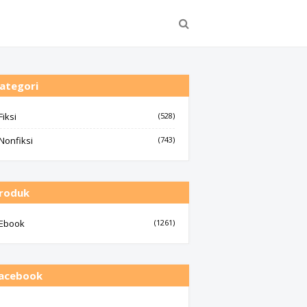
ategori
Fiksi
(528)
Nonfiksi
(743)
roduk
Ebook
(1261)
acebook